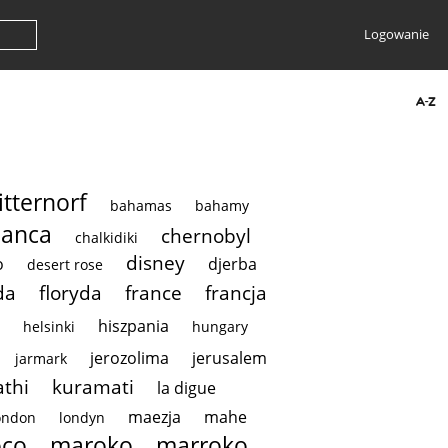
Logowanie
tternorf
bahamas
bahamy
lanca
chernobyl
chalkidiki
disney
o
djerba
desert rose
da
floryda
france
francja
hiszpania
helsinki
hungary
jerozolima
jerusalem
jarmark
thi
kuramati
la digue
maezja
mahe
ondon
londyn
co
maroko
marroko