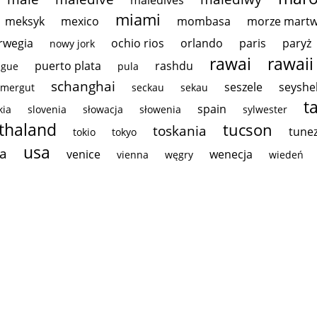
maledives
miami
meksyk
mexico
mombasa
morze mart
rwegia
ochio rios
orlando
paris
paryż
nowy jork
rawai
rawaii
puerto plata
rashdu
ague
pula
schanghai
seszele
seyshe
amergut
seckau
sekau
t
spain
kia
slovenia
słowacja
słowenia
sylwester
thaland
tucson
toskania
tunez
tokio
tokyo
usa
na
venice
wenecja
vienna
węgry
wiedeń