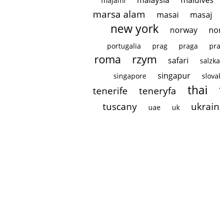
malaysia
maldives
majami
marsa alam
masai
masaj
new york
norway
no
portugalia
prag
praga
pr
roma
rzym
safari
salzk
singapur
singapore
slova
thai
tenerife
teneryfa
tuscany
ukrai
uae
uk