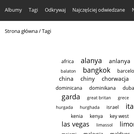
Albumy
Tagi
Odkrywaj
Najczęściej odwiedzane
Strona główna
/ Tagi
alanya
anlanya
africa
bangkok
barcel
balaton
china
chiny
chorwacja
dominicana
dominikana
duba
garda
great britan
grece
ita
israel
hurgada
hurghada
kenia
kenya
key west
las vegas
limo
limassol