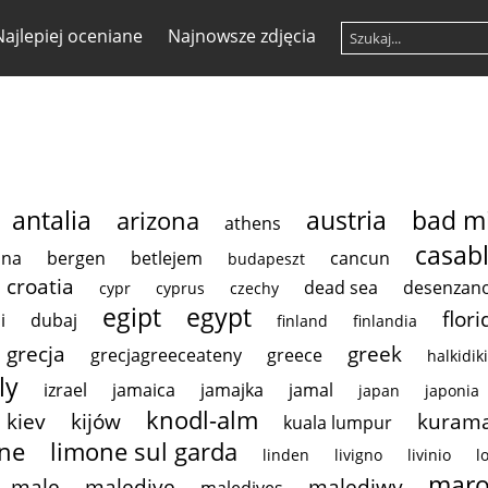
Najlepiej oceniane
Najnowsze zdjęcia
antalia
austria
bad mi
arizona
athens
casab
ona
bergen
betlejem
cancun
budapeszt
croatia
dead sea
desenzan
cypr
cyprus
czechy
egipt
egypt
flori
i
dubaj
finland
finlandia
grecja
greek
grecjagreeceateny
greece
halkidiki
ly
izrael
jamaica
jamajka
jamal
japan
japonia
knodl-alm
kiev
kijów
kurama
kuala lumpur
ne
limone sul garda
linden
livigno
livinio
l
maro
male
maledive
malediwy