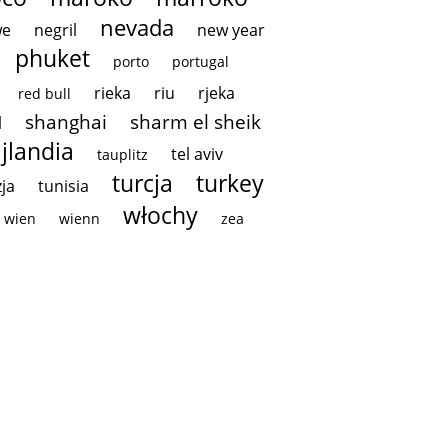
nevada
we
negril
new year
phuket
porto
portugal
rieka
riu
rjeka
red bull
shanghai
sharm el sheik
l
ajlandia
tel aviv
tauplitz
turcja
turkey
ja
tunisia
włochy
wien
wienn
zea