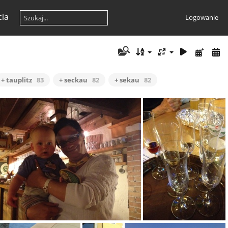
cia
Logowanie
+ tauplitz
83
+ seckau
82
+ sekau
82