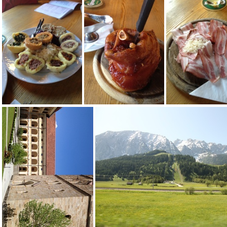
IMG 1950
IMG 
IMG 1941
IMG 1940
IMG 1939