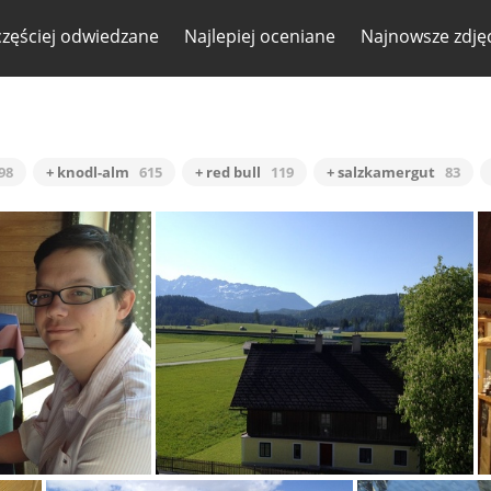
częściej odwiedzane
Najlepiej oceniane
Najnowsze zdję
98
+ knodl-alm
615
+ red bull
119
+ salzkamergut
83