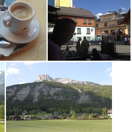
IMG 1943
IMG 1942
MG 1935
IMG 1931