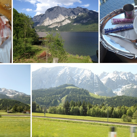
1949
IMG 1948
IMG 1937
I