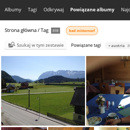
Albumy
Tagi
Odkrywaj
Powiązane albumy
Naj
Strona główna
/
Tag
898
bad mitternorf
Szukaj w tym zestawie
Powiązane tagi
+ austria
8