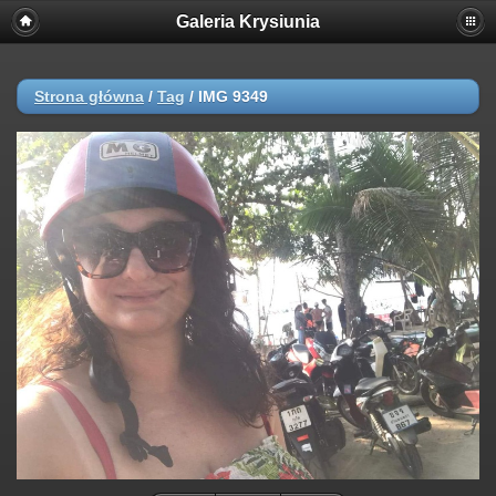
Galeria Krysiunia
Strona główna
/
Tag
/
IMG 9349