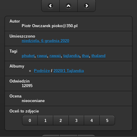
Autor
Piotr Owczarek
pioko@350.pl
Umieszczono
niedziela, 6 grudnia 2020
Tagi
phuket
,
rawai
,
rawaii
,
tajlandia
,
thai
,
thaland
Albumy
Podróże
/
2020/1 Tajlandia
Odwiedzin
12095
Ocena
nieoceniane
Oceń to zdjęcie
0
1
2
3
4
5