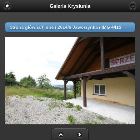
Galeria Krysiunia
Strona główna
/
Inne
/
2014/6 Jaworzynka
/
IMG 4415