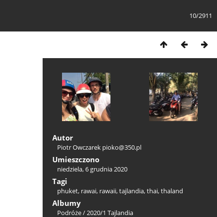
10/2911
Autor
Piotr Owczarek
pioko@350.pl
Umieszczono
niedziela, 6 grudnia 2020
Tagi
phuket
,
rawai
,
rawaii
,
tajlandia
,
thai
,
thaland
Albumy
Podróże
/
2020/1 Tajlandia